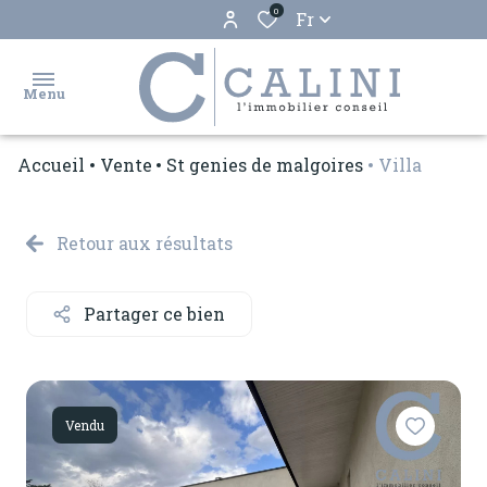
0
Fr
Menu
Accueil
Vente
St genies de malgoires
Villa
accueil
ventes
Retour aux résultats
locations
Partager ce bien
biens
vendus
estimation
Vendu
gestion