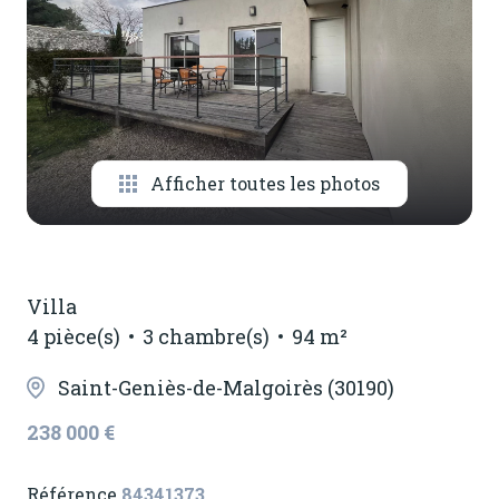
notre
agence
contactez-
nous
Afficher toutes les photos
Villa
4 pièce(s)
3 chambre(s)
94 m²
Saint-Geniès-de-Malgoirès (30190)
238 000 €
Référence
84341373