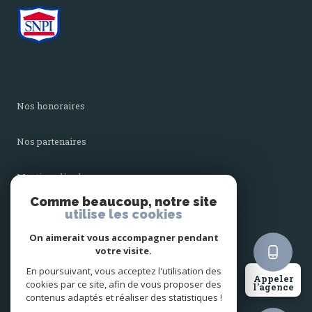
nos honoraires
nos partenaires
mentions légales
Comme beaucoup, notre site
utilise les cookies
admin
On aimerait vous accompagner pendant
politique rgpd
votre visite.
En poursuivant, vous acceptez l'utilisation des
Appeler
cookies par ce site, afin de vous proposer des
cookies
l'agence
contenus adaptés et réaliser des statistiques !