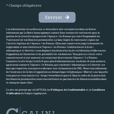
* Champs obligatoires
Envoyer
Les informations recueillies sur ce formulaire sont enregistrées dans un fichier
informatisé par La Boite Immo agissant comme Sous-traitant du traitement pour la
gestion de la clientèle/prospects de l'Agence / du Réseau qui reste Responsable du
Traitement de vos Données personnelles. La base légale du traitement repose sur
l'intérêt légitime de l'Agence / du Réseau. Elles sont conservées jusqu'à demande de
suppression et sont destinées à l'Agence / au Réseau. Conformément à la loi «
informatique et libertés », vous disposez des droits d’accès, de rectification, d’effacement,
d’opposition, de limitation et de portabilité de vos données. Vous pouvez retirer votre
consentement à tout moment en contactant directement l’Agence / Le Réseau.
Consultez le site
https://cnil.fr/fr
pour plus d’informations sur vos droits. Si vous estimez,
après avoir contacté l'Agence / le Réseau, que vos droits « Informatique et Libertés » ne
sont pas respectés, vous pouvez adresser une réclamation à la CNIL. Nous vous informons
de l’existence de la liste d'opposition au démarchage téléphonique « Bloctel », sur laquelle
vous pouvez vous inscrire ici :
https://www.bloctel.gouv.fr
. Dans le cadre de la protection
des Données personnelles, nous vous invitons à ne pas inscrire de Données sensibles dans
le champ de saisie libre.
Ce site est protégé par reCAPTCHA, les
Politiques de Confidentialité
et es
Conditions
d'utilisation
de Google s'appliquent.