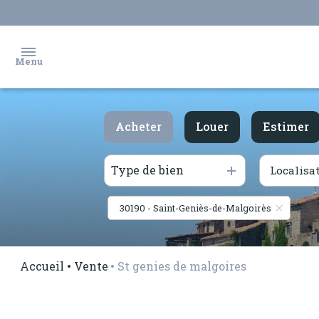
Menu
accueil
Acheter
Louer
Estimer
ventes
Type de bien
Localisa
De l'ancien
à l'année
locations
De l'immo pro
30190 - Saint-Geniès-de-Malgoirès
biens
vendus
Accueil
Vente
St genies de malgoires
estimation
gestion