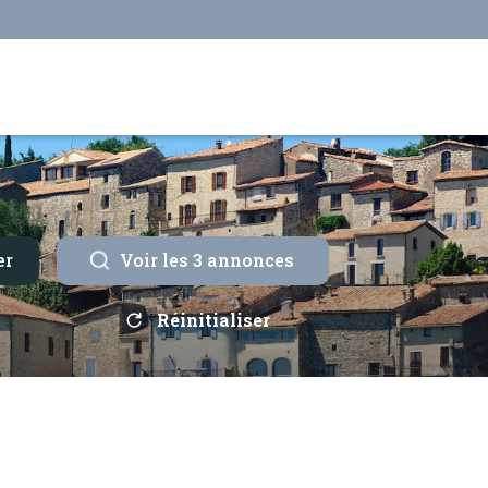
er
Voir les
3
annonces
Réinitialiser