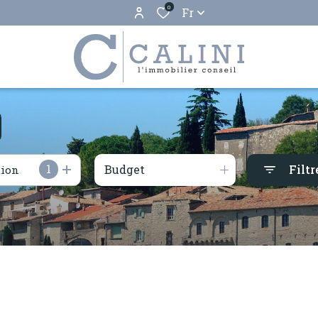
0
Fr
1
Budget
Filtr
tion