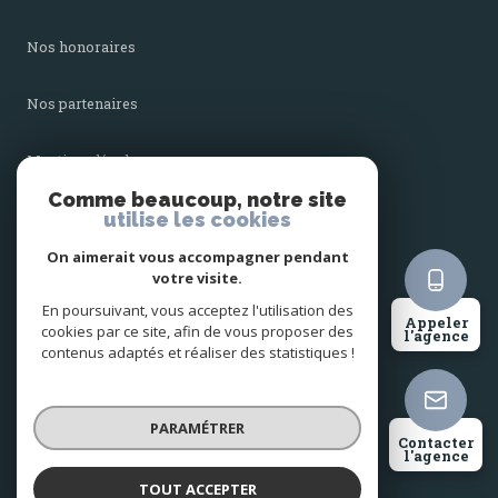
nos honoraires
nos partenaires
mentions légales
Comme beaucoup, notre site
utilise les cookies
admin
On aimerait vous accompagner pendant
politique rgpd
votre visite.
En poursuivant, vous acceptez l'utilisation des
Appeler
cookies par ce site, afin de vous proposer des
cookies
l'agence
contenus adaptés et réaliser des statistiques !
© 2026 | Tous droits réservés
PARAMÉTRER
Contacter
l'agence
Réalisé par
TOUT ACCEPTER