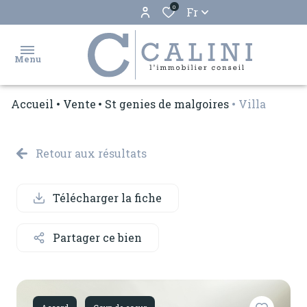
0
Fr
Menu
Accueil
Vente
St genies de malgoires
Villa
accueil
ventes
Retour aux résultats
locations
Télécharger la fiche
biens
vendus
Partager ce bien
estimation
gestion