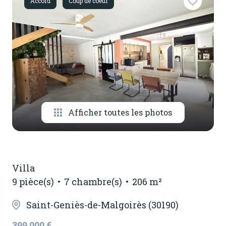
Accord
Coup de coeur
notre
agence
contactez-
nous
Afficher toutes les photos
Villa
9 pièce(s)
7 chambre(s)
206 m²
Saint-Geniès-de-Malgoirès (30190)
399 000 €