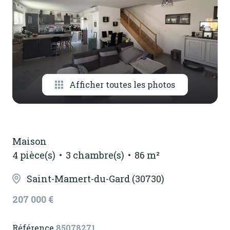
notre
agence
contactez-
nous
Afficher toutes les photos
Maison
4 pièce(s)
3 chambre(s)
86 m²
Saint-Mamert-du-Gard (30730)
207 000 €
Référence
85078271