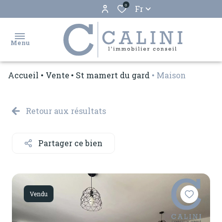
0
Fr
Menu
Accueil
Vente
St mamert du gard
Maison
accueil
ventes
Retour aux résultats
locations
Partager ce bien
biens
vendus
estimation
Vendu
gestion