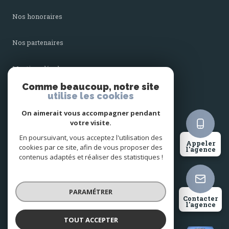
nos honoraires
nos partenaires
mentions légales
Comme beaucoup, notre site
utilise les cookies
admin
On aimerait vous accompagner pendant
politique rgpd
votre visite.
En poursuivant, vous acceptez l'utilisation des
Appeler
cookies par ce site, afin de vous proposer des
cookies
l'agence
contenus adaptés et réaliser des statistiques !
© 2026 | Tous droits réservés
PARAMÉTRER
Contacter
l'agence
Réalisé par
TOUT ACCEPTER