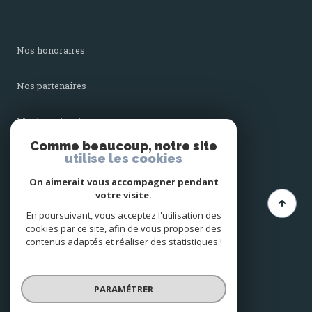
nos honoraires
nos partenaires
mentions légales
Comme beaucoup, notre site
utilise les cookies
admin
On aimerait vous accompagner pendant
politique rgpd
votre visite.
En poursuivant, vous acceptez l'utilisation des
cookies par ce site, afin de vous proposer des
cookies
contenus adaptés et réaliser des statistiques !
© 2026 | Tous droits réservés
PARAMÉTRER