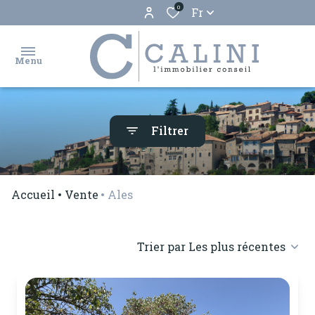
0
Fr
Menu
accueil
Filtrer
ventes
locations
Accueil
Vente
Ales
biens
vendus
Trier par Les plus récentes
estimation
gestion