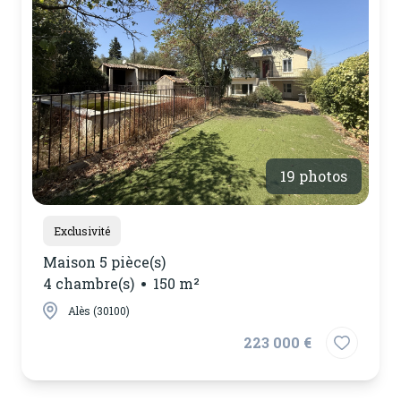
notre
agence
contactez-
nous
19 photos
Exclusivité
Maison 5 pièce(s)
4 chambre(s)
150 m²
Alès (30100)
223 000 €