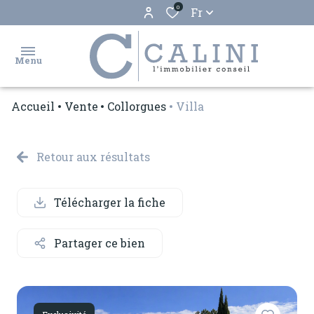
0
Fr
Menu
Accueil
Vente
Collorgues
Villa
accueil
ventes
Retour aux résultats
locations
Télécharger la fiche
biens
vendus
Partager ce bien
estimation
gestion