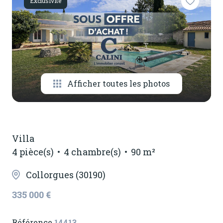
Exclusivité
notre
agence
contactez-
nous
Afficher toutes les photos
Villa
4 pièce(s)
4 chambre(s)
90 m²
Collorgues (30190)
335 000 €
Référence
14413