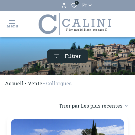
0
Fr
Menu
accueil
Filtrer
ventes
locations
Accueil
Vente
Collorgues
biens
vendus
Trier par Les plus récentes
estimation
gestion