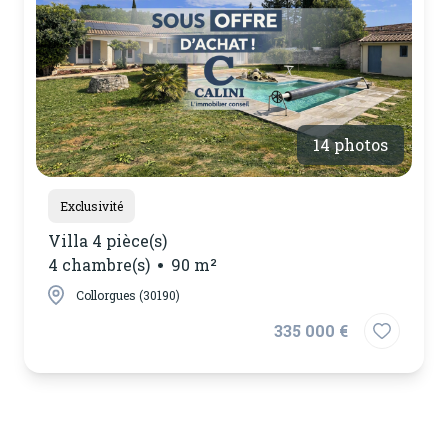
notre
agence
contactez-
nous
14 photos
Exclusivité
Villa 4 pièce(s)
4 chambre(s)
90 m²
Collorgues (30190)
335 000 €