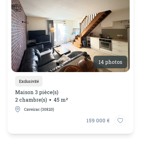
notre
agence
contactez-
nous
14 photos
Exclusivité
Maison 3 pièce(s)
2 chambre(s)
45 m²
Caveirac (30820)
159 000 €