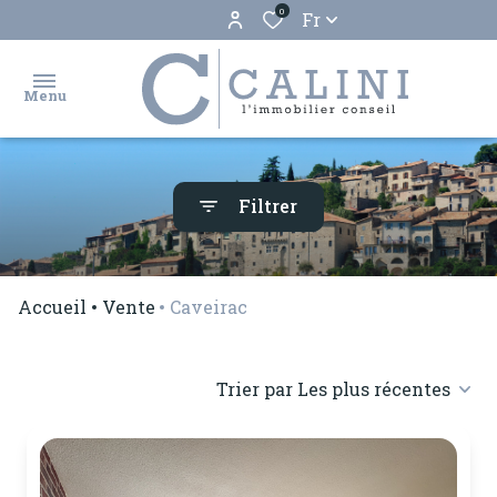
0
Fr
Menu
accueil
Filtrer
ventes
locations
Accueil
Vente
Caveirac
biens
vendus
Trier par Les plus récentes
estimation
gestion