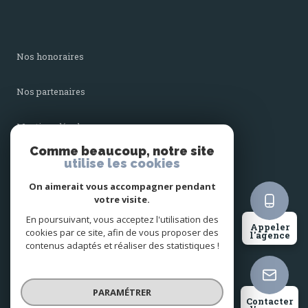
nos honoraires
nos partenaires
mentions légales
Comme beaucoup, notre site
utilise les cookies
admin
On aimerait vous accompagner pendant
politique rgpd
votre visite.
En poursuivant, vous acceptez l'utilisation des
Appeler
cookies par ce site, afin de vous proposer des
cookies
l'agence
contenus adaptés et réaliser des statistiques !
© 2026 | Tous droits réservés
PARAMÉTRER
Contacter