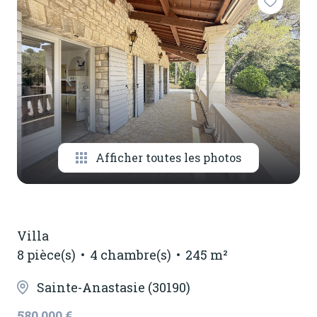
notre
agence
contactez-
nous
Afficher toutes les photos
Villa
8 pièce(s)
4 chambre(s)
245 m²
Sainte-Anastasie (30190)
580 000 €