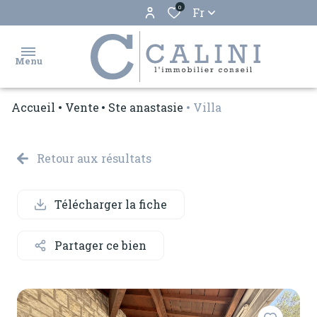
0
Fr
Menu
Accueil
Vente
Ste anastasie
Villa
accueil
ventes
Retour aux résultats
locations
Télécharger la fiche
biens
vendus
Partager ce bien
estimation
gestion