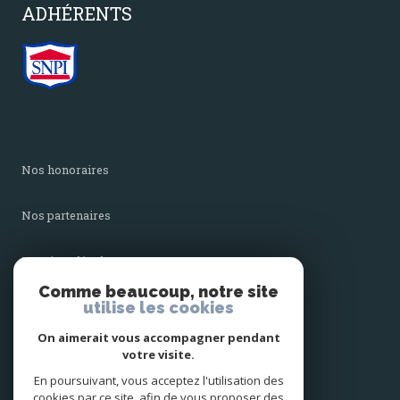
ADHÉRENTS
nos honoraires
nos partenaires
mentions légales
Comme beaucoup, notre site
utilise les cookies
admin
On aimerait vous accompagner pendant
politique rgpd
votre visite.
En poursuivant, vous acceptez l'utilisation des
cookies par ce site, afin de vous proposer des
cookies