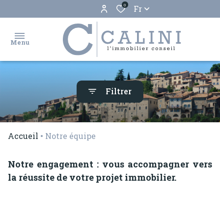
0
Fr
Menu
accueil
Filtrer
ventes
locations
Accueil
Notre équipe
biens
Notre engagement : vous accompagner vers
vendus
la réussite de votre projet immobilier.
estimation
gestion