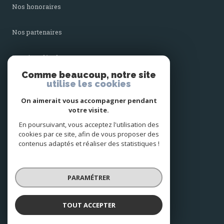
nos honoraires
nos partenaires
mentions légales
Comme beaucoup, notre site
utilise les cookies
admin
On aimerait vous accompagner pendant
politique rgpd
votre visite.
En poursuivant, vous acceptez l'utilisation des
cookies par ce site, afin de vous proposer des
cookies
contenus adaptés et réaliser des statistiques !
© 2026 | Tous droits réservés
PARAMÉTRER
Réalisé par
TOUT ACCEPTER