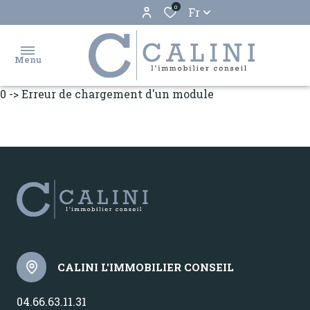
0
Fr
Menu
0 -> Erreur de chargement d'un module
accueil
ventes
locations
biens
vendus
estimation
CALINI L'IMMOBILIER CONSEIL
gestion
04.66.63.11.31